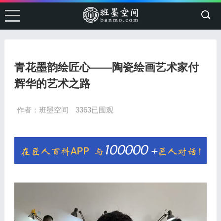
青花墨韵绘匠心——陶瓷绘画艺术家付
辉华的艺术之路
作者：班墨空间
3363已围观