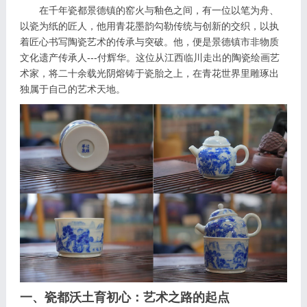
在千年瓷都景德镇的窑火与釉色之间，有一位以笔为舟、
以瓷为纸的匠人，他用青花墨韵勾勒传统与创新的交织，以执
着匠心书写陶瓷艺术的传承与突破。他，便是景德镇市非物质
文化遗产传承人---付辉华。这位从江西临川走出的陶瓷绘画艺
术家，将二十余载光阴熔铸于瓷胎之上，在青花世界里雕琢出
独属于自己的艺术天地。
一、瓷都沃土育初心：艺术之路的起点