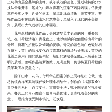
上勾勒出层峦叠嶂的山峰。或浓或淡的蓝色，通过独特的分水
技法晕染开来，远处的山峰在青花的渲染下若隐若现，仿佛笼
罩在云雾之中；近处的树木、溪流则线条清晰，细节丰富。整
幅作品既有传统青花山水的意境美，又融入了现代的审美视
角，展现出大气磅礴的山水画卷。
花鸟题材的青花作品，是付辉华艺术表达的另一重要领
域。在《荷塘清趣》青花盘上，他以细腻的笔触描绘出荷叶的
舒展、荷花的娇艳以及蜻蜓的灵动。青花的蓝色与白色瓷胎相
互映衬，荷叶的深浅变化通过青花料的浓淡巧妙表现，荷花的
花瓣边缘用纤细的线条勾勒，蜻蜓的翅膀甚至能让人感受到透
明的质感。整幅作品清新雅致，充满生机，仿佛将夏日荷塘的
美景凝固在瓷盘之上。
除了山水、花鸟，付辉华在图案创作上同样别出心裁。他
将传统吉祥图案与现代设计理念相结合，创作的《福禄双全》
青花餐具系列，通过变形、重组等手法，赋予图案新的视觉效
果。餐具上的青花图案不仅具有装饰性，更寄托着美好的寓
意，一经推出便受到市场的广泛欢迎。