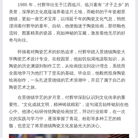
1985 年，付辉华出生于江西临川。临川素有 “才子之乡” 的
美誉，深厚的文化底蕴滋养着这片土地，而毗邻的千年瓷都景
德镇，更如一座艺术宝库，以绵延千年的陶瓷文化气息，悄然
浸润着付辉华的童年。自幼，他便痴迷于陶瓷绘画，那些釉色
流转、图案精美的瓷器，宛如神秘的宝藏，激发着他无尽的好
奇与向往。
怀揣着对陶瓷艺术的炽热追求，付辉华踏入景德镇陶瓷大
学陶瓷艺术设计专业。在校园里，他如饥似渴地汲取知识，从
陶瓷的历史渊源到制作工艺，从绘画技法到设计理念，系统而
全面地学习为他打下了坚实的基础。毕业后，他毅然投身陶瓷
绘画创作，一头扎进景德镇的艺术浪潮中，开启了属于自己的
陶瓷艺术之旅。
在景德镇学艺的岁月里，付辉华深刻认识到文化传承的重
要性。“文化成就文明，精神铸就精彩”，这句箴言始终铭刻在他
心中。他潜心钻研传统陶瓷绘画技艺，拜访行业前辈，在一次
次的实践与学习中，逐渐掌握了青花、粉彩等多种工艺的精
髓，也坚定了将景德镇陶瓷文化发扬光大的决心。