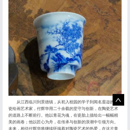
从江西临川到景德镇，从初入校园的学子到闻名遐迩的陶
瓷绘画艺术家，付辉华用二十余载的坚守与创新，在陶瓷艺术
的道路上不断前行。他以青花为魂，在瓷胎上描绘出一幅幅精
美的画卷；他以匠心为舟，在传承与创新的浪潮中引领方向。
未来，相信付辉华将继续怀揣着对陶瓷艺术的热爱，在这片青