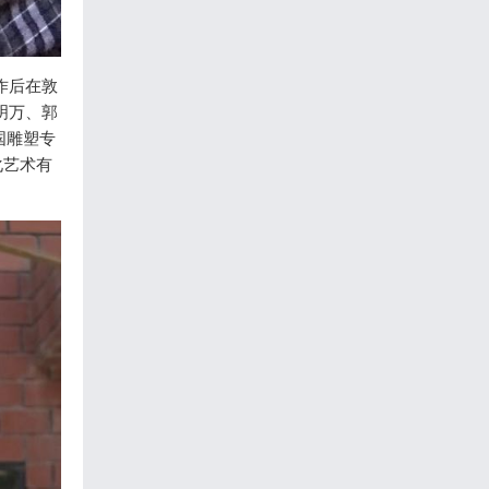
作后在敦
明万、郭
国雕塑专
化艺术有