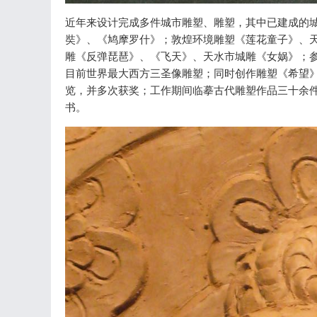
近年来设计完成多件城市雕塑、雕塑，其中已建成的城
奘》、《鸠摩罗什》；敦煌环境雕塑《莲花童子》、
雕《反弹琵琶》、《飞天》、天水市城雕《女娲》；参
目前世界最大西方三圣像雕塑；同时创作雕塑《希望
览，并多次获奖；工作期间临摹古代雕塑作品三十余
书。