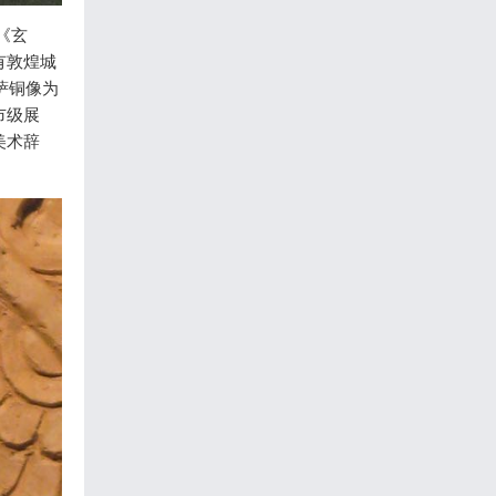
《玄
有敦煌城
萨铜像为
市级展
美术辞