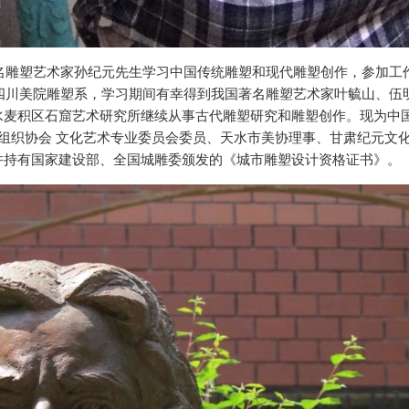
著名雕塑艺术家孙纪元先生学习中国传统雕塑和现代雕塑创作，参加工
入四川美院雕塑系，学习期间有幸得到我国著名雕塑艺术家叶毓山、伍
水麦积区石窟艺术研究所继续从事古代雕塑研究和雕塑创作。现为中
文组织协会 文化艺术专业委员会委员、天水市美协理事、甘肃纪元文
并持有国家建设部、全国城雕委颁发的《城市雕塑设计资格证书》。