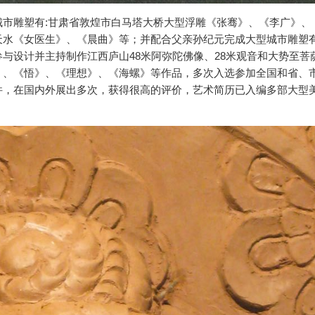
市雕塑有:甘肃省敦煌市白马塔大桥大型浮雕《张骞》、《李广》、
天水《女医生》、《晨曲》等；并配合父亲孙纪元完成大型城市雕塑
与设计并主持制作江西庐山48米阿弥陀佛像、28米观音和大势至菩
》、《悟》、《理想》、《海螺》等作品，多次入选参加全国和省、
件，在国内外展出多次，获得很高的评价，艺术简历已入编多部大型