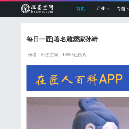
首页
产业
专题
每日一匠|著名雕塑家孙靖
作者：班墨空间
18868已围观