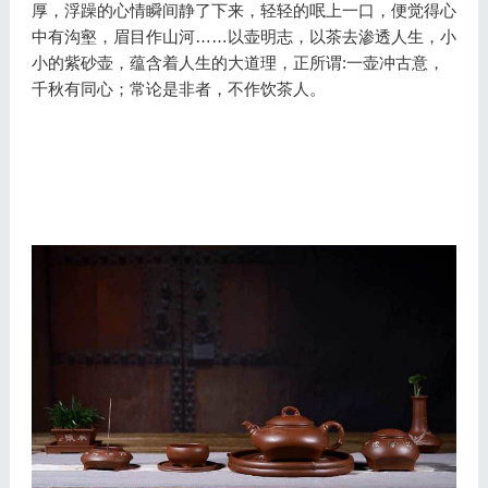
厚，浮躁的心情瞬间静了下来，轻轻的呡上一口，便觉得心
中有沟壑，眉目作山河……以壶明志，以茶去渗透人生，小
小的紫砂壶，蕴含着人生的大道理，正所谓:一壶冲古意，
千秋有同心；常论是非者，不作饮茶人。