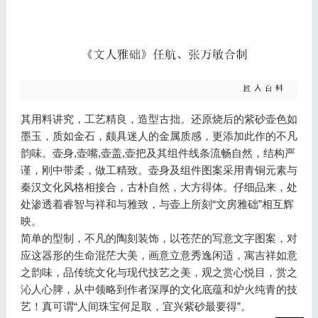
其用料讲究，工艺精良，造型古拙。还原烧后的紫砂壶色如
墨玉，质如金石，颇具迷人的金属质感，更添加此作的不凡
韵味。壶身,壶嘴,壶盖,壶把及其组件线条流畅自然，结构严
谨，刚中带柔，做工精致。壶身及组件图案采用青铜元素与
秦汉文化风格相接合，古朴自然，大方得体。仔细品来，处
处渗透着睿智与祥和与雅致，与壶上所刻“文房雅础”相互辉
映。
简单的型制，不凡的陶刻装饰，以苍茫的写意文字图案，对
应这器形的生命混茫大美，画意立意秀逸闲适，寓吉祥如意
之韵味，品传统文化与现代技艺之美，观之赏心悦目，赏之
沁人心脾，从中领略到作者深厚的文化底蕴和炉火纯青的技
艺！真可谓“人间珠宝何足取，宜兴紫砂最要得”。