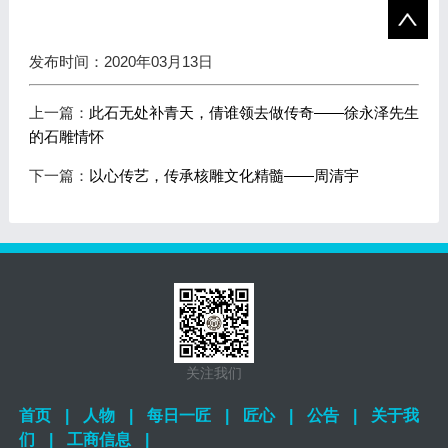
发布时间：2020年03月13日
上一篇：
此石无处补青天，倩谁领去做传奇——徐永泽先生
的石雕情怀
下一篇：
以心传艺，传承核雕文化精髓——周清宇
关注我们
首页
|
人物
|
每日一匠
|
匠心
|
公告
|
关于我
们
|
工商信息
|