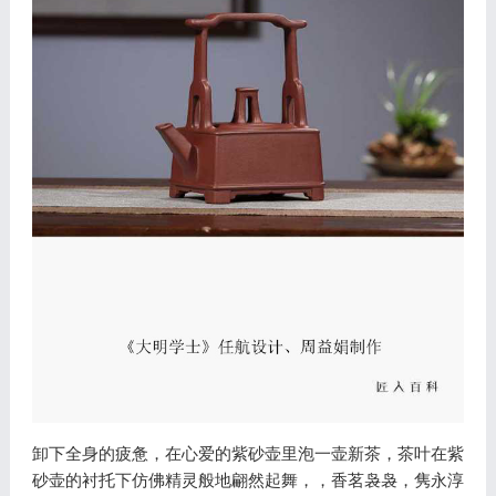
卸下全身的疲惫，在心爱的紫砂壶里泡一壶新茶，茶叶在紫
砂壶的衬托下仿佛精灵般地翩然起舞，，香茗袅袅，隽永淳