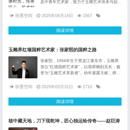
及中青年艺术家，致力于玉雕艺术传承与创
新。研讨会举办高规格展览，依托南齐矿业玉
料展现“玲珑剔透、飘逸灵动”的粤派风格；组
班墨空间
2025年04月14日
1567
织学术研讨聚焦行业传承与市场趋势；通过校
园课程、校企合作、大师授课培育新生力量。
阅读详情
未来将秉持“扎实基础、创新发展”理念，融合
岭南文化与现代设计，推动华夏玉文化国际
化，助力玉雕艺术焕发新活力。
玉雕界红墙国粹艺术家：张家熙的国粹之路
张家熙，1994年生于黑龙江肇东市，玉雕界
首位“红墙国粹艺术家”，以翡翠雕刻见长，被
誉为“玉雕艺术革新者”。幼年展露天赋，师承
玉雕泰斗李天豪、袁广如，融合传统技法与现
代创意，形成“灵动严谨、天人合一”的独特风
班墨空间
2025年03月31日
2710
格。其创立“广东熙有翡翠工作室”及“熙有博
物馆”，推动玉雕文化普及与传承，免费开放
阅读详情
展览并培养新生代匠人。他以玉为媒，践行
“刀刻山河，艺传千古”的使命，将中华玉雕艺
术推向世界舞台，成为文化传承与创新的时代
核中藏天地，刀下现乾坤，匠心独运绘传奇——赵巨涛
标杆。