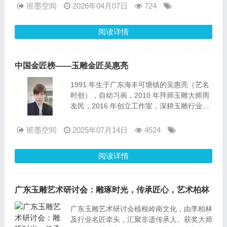
手、中国轻工玉石雕刻师、工艺品雕刻工一
班墨空间
2026年04月07日
724
级、国家高级技师、文物鉴定评估师、江苏省
技术能手、江苏省传统技艺技能大师、江苏省
阅读详情
高级工艺美术师、江苏省乡土人才‘三带’新秀
的称号。
中国金匠榜——玉雕金匠吴惠亮
1991 年生于广东海丰可塘镇的吴惠亮（艺名
时创），自幼习画，2010 年拜师玉雕大师周
友民，2016 年创立工作室，深耕玉雕行业十
余载，擅长花鸟、人物题材，融合传统美学与
现代设计理念。他独创 “理论 + 实践 + 创新”
班墨空间
2025年07月14日
4524
三位一体教学模式，培养逾百名专业人才，担
任多所艺术院校特聘教授。与井冈山技术学校
阅读详情
合作创办玉雕专业，开发课程体系，推动产教
融合。其艺术理念强调 “独立思考与灵感不可
复制”，既守护传统精髓，又勇于创新突破，
广东玉雕艺术研讨会：雕琢时光，传承匠心，艺术柏林
让玉雕艺术焕发当代生命力，是兼具技艺与思
想、传承与创新的玉雕金匠。
广东玉雕艺术研讨会植根岭南文化，由李柏林
及行业名匠牵头，汇聚非遗传承人、获奖大师