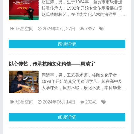
赵巨涛，男，生于1964年，自贡市市级非遗
核雕传承人。1992年开始专业传承发展自贡
赵氏核雕枝艺，在传统文化艺术的海洋里，吸
取其精髓加以溶汇创新，通过网上艺术类论坛
的展示，与国内各地名家的互相交流学习中取
班墨空间
2024年07月27日
7897
长补短，不断创新提高技艺。如今，已是川派
核雕的先行者。
阅读详情
以心传艺，传承核雕文化精髓——周清宇
周清宇，男，工艺美术师，核雕文化学者，
1998年开始随其父周建明学艺。其在高中及
大学课余，执刀不辍，乐此不疲，本科毕业后
放弃上海高薪职业，回苏州专业从事核雕文化
技艺研究。其父严格授艺，在二十多年的磨练
班墨空间
2024年06月14日
20241
中，周清宇已精确掌握核雕技法，具有相当的
创作设计能力，作品雕工细腻优雅，受到市场
阅读详情
好评，多家媒体曾予以报道。